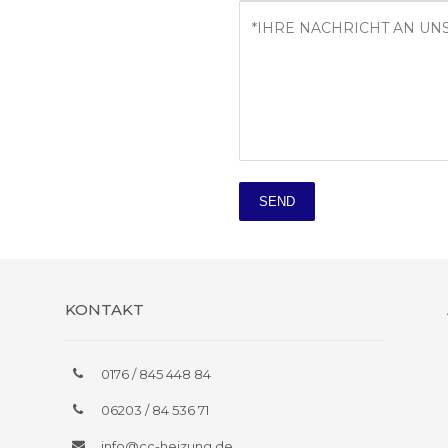
SEND
KONTAKT
0176 / 845 448 84
06203 / 84 536 71
info@cc-heizung.de